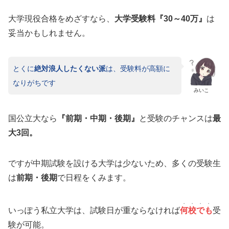
大学現役合格をめざすなら、
大学受験料『30～40万』
は
妥当かもしれません。
とくに
絶対浪人したくない派
は、受験料が高額に
なりがちです
みいこ
国公立大なら
『前期・中期・後期』
と受験のチャンスは
最
大3回。
ですが中期試験を設ける大学は少ないため、多くの受験生
は
前期・後期
で日程をくみます。
・・・・
いっぽう私立大学は、試験日が重ならなければ
何校でも
受
験が可能。