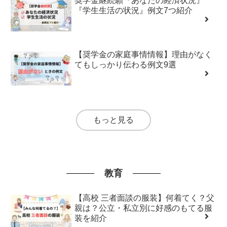
奨学金継続願『あなたの経済状況』
『学生生活の状況』例文7つ紹介
【奨学金の家庭事情情報】理由がなく
てもしっかり伝わる例文9選
もっと見る
教育
【高校 三者面談の服装】何着てく？父
親は？公立・私立別に好感のもてる服
装を紹介