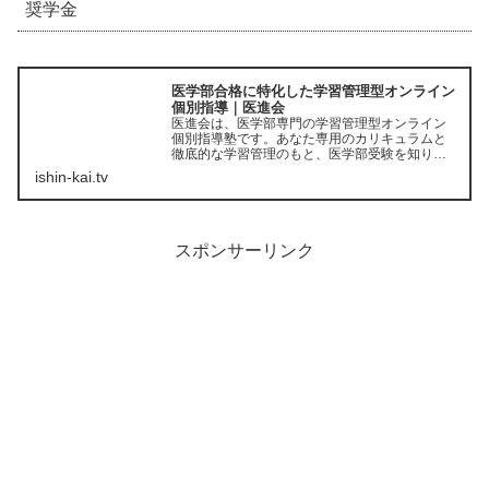
奨学金
医学部合格に特化した学習管理型オンライン
個別指導｜医進会
医進会は、医学部専門の学習管理型オンライン
個別指導塾です。あなた専用のカリキュラムと
徹底的な学習管理のもと、医学部受験を知り尽
くした現役医大生が、あなたの受験突破をサポ
ishin-kai.tv
ートします。
スポンサーリンク