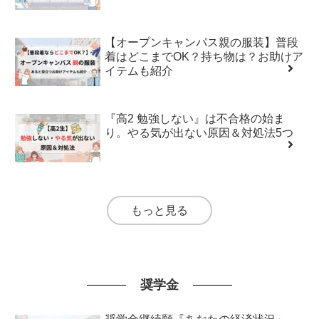
【オープンキャンパス親の服装】普段
着はどこまでOK？持ち物は？お助けア
イテムも紹介
『高2 勉強しない』は不合格の始ま
り。やる気が出ない原因＆対処法5つ
もっと見る
奨学金