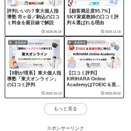
評判いいの？東大個人指
【顧客満足度95.7%】
導塾 市ヶ谷／駒込の口コ
SKY家庭教師の口コミ評
ミ料金を親目線で解説
判＆選ばれる理由
2026.05.19
2025.11.16
塾・家庭教師
塾・家庭教師
【8割が理系】東大個人指
【口コミ評判】
導塾「東大オンライン」
KIRIHARA Online
の口コミ評判
AcademyはTOEIC＆英検
対策に最適
2025.10.13
2025.09.02
もっと見る
スポンサーリンク