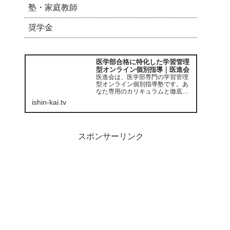
塾・家庭教師
奨学金
医学部合格に特化した学習管理
型オンライン個別指導｜医進会
医進会は、医学部専門の学習管理
型オンライン個別指導塾です。あ
なた専用のカリキュラムと徹底的
な学習管理のもと、医学部受験を
ishin-kai.tv
知り尽くした現役医大生が、あな
たの受験突破をサポートします。
スポンサーリンク