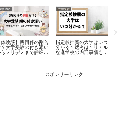
大学受験
大学受験
大
【大学受験】ホテルの予
Fラン大学に行く意味は
【
約が取れない時にとるべ
『ある』低学歴でも勝ち
オ
き7つの対処法
組になれる3つの方法
と
験
スポンサーリンク