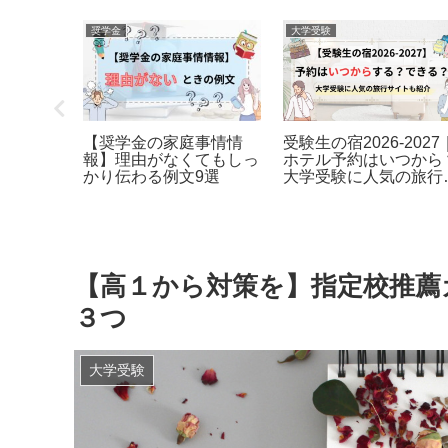
大学受験
大学受験
親同伴の割合
指定校推薦の大学はいつ
【2027年最新】
験の付き添い
分かる？選考は？リアル
験料いつ払う？ど
メまで詳細に
な進学校の内部事情も暴
て？どのくらい？
露！
決
【高１から対策を】指定校推薦
３つ
大学受験