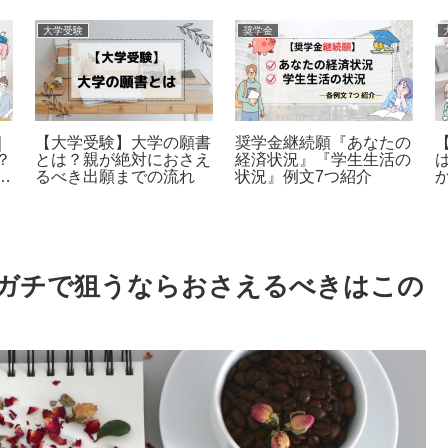
大学受験
大学受験
大学受
進学校で勉強と部活を両
【大学受験】高３生が定
うやっ
立し旧帝大に現役合格し
期テストを捨てるとヤバ
を即解
た息子の高校生活
いホントの理由
ガチで狙うならおさえるべきはこの