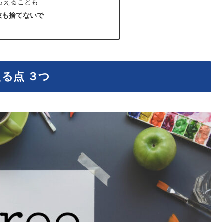
らえることも…
肢も捨てないで
る点 ３つ